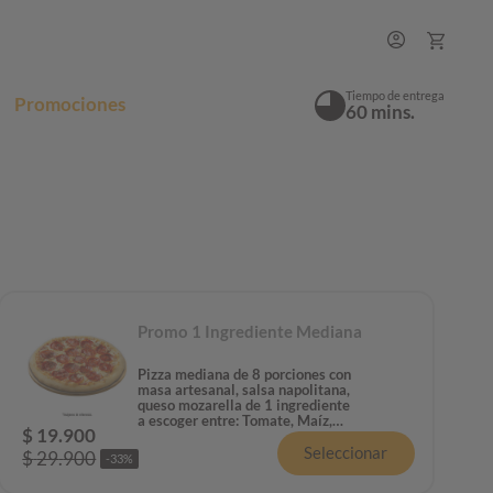
Tiempo de entrega
Promociones
60 mins.
Promo 1 Ingrediente Mediana
Pizza mediana de 8 porciones con
masa artesanal, salsa napolitana,
queso mozarella de 1 ingrediente
a escoger entre: Tomate, Maíz,
$
19
.
900
Champiñón, Piña, Tocineta,
Seleccionar
Pepperoni o Jamón.
$
29
.
900
-
33
%