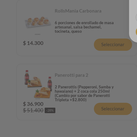
RollsMania Carbonara
6 porciones de enrollado de masa
artesanal, salsa bechamel,
tocineta, queso
$
14
.
300
Seleccionar
Panerotti para 2
2 Panerottis (Pepperoni, Samba y
hawaiano) + 2 coca cola 250ml
(Cambio por sabor de Panerotti
Tripleta +$2.800)
$
36
.
900
Seleccionar
$
51
.
400
-
28
%