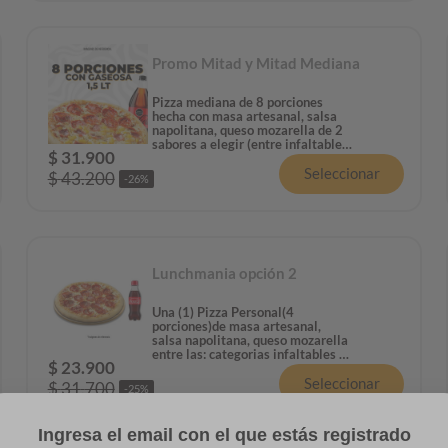
Promo Mitad y Mitad Mediana
Pizza mediana de 8 porciones
hecha con masa artesanal, salsa
napolitana, queso mozarella de 2
sabores a elegir (entre infaltables
$
31
.
900
e increibles) y una gaseosa 1.5L.
Seleccionar
$
43
.
200
-
26
%
Lunchmania opción 2
Una (1) Pizza Personal(4
porciones)de masa artesanal,
salsa napolitana, queso mozarella
entre las: categorias infaltables o
$
23
.
900
increíbles+ 1 gaseosa 400ml.
Seleccionar
$
31
.
700
-
25
%
Ingresa el email con el que estás registrado