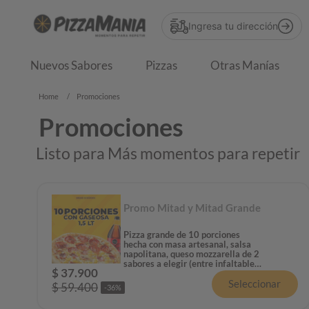
Ingresa tu dirección
Nuevos Sabores
Pizzas
Otras Manías
Promociones
Promociones
Listo para Más momentos para repetir
Promo Mitad y Mitad Grande
Pizza grande de 10 porciones
hecha con masa artesanal, salsa
napolitana, queso mozzarella de 2
sabores a elegir (entre infaltables
$
37
.
900
e increíbles) y una gaseosa 1.5L
Seleccionar
$
59
.
400
-
36
%