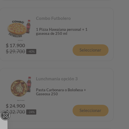
Combo Futbolero
1 Pizza Hawaiana personal + 1
gaseosa de 250 ml
$
17
.
900
Seleccionar
$
29
.
700
-
40
%
Lunchmania opción 3
Pasta Carbonara o Boloñesa +
Gaseosa 250
$
24
.
900
Seleccionar
$
32
.
700
-
24
%