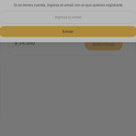
Si no tienes cuenta, ingresa el email con el que quieres registrarte
RollsMania Pepperoni
6 porciones de enrollado de masa
artesanal, salsa napolitana,
pepperoni, queso
Enviar
$
14
.
300
Seleccionar