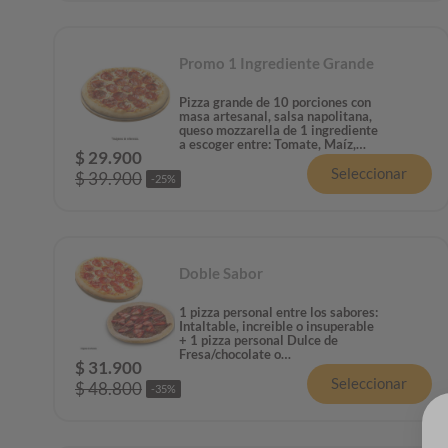
Promo 1 Ingrediente Grande
Pizza grande de 10 porciones con
masa artesanal, salsa napolitana,
queso mozzarella de 1 ingrediente
a escoger entre: Tomate, Maíz,
$
29
.
900
Champiñón, Piña, Tocineta,
Seleccionar
Pepperoni o Jamón.
$
39
.
900
-
25
%
Doble Sabor
1 pizza personal entre los sabores:
Intaltable, increible o insuperable
+ 1 pizza personal Dulce de
Fresa/chocolate o
$
31
.
900
Masmelo/Chocolate
Seleccionar
$
48
.
800
-
35
%