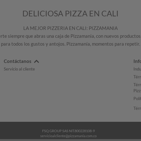
DELICIOSA PIZZA EN CALI
LA MEJOR PIZZERIA EN CALI: PIZZAMANIA
e siempre que abras una caja de Pizzamania, con nuevos productos,
para todos los gustos y antojos. Pizzamanía, momentos para repetir.
Contáctanos
Inf
Servicio al cliente
Indu
Térm
Térm
Piz
Polí
Tér
FSQ GROUP SAS NIT.800228108-9
servicioalcliente@pizzamania.com.co
Términos y condiciones. Política de privacidad. Términos y condiciones plataforma