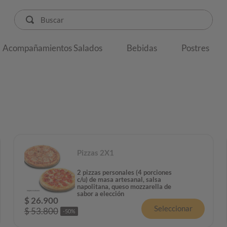
Buscar
Términos más buscados
Acompañamientos Salados
Bebidas
Postres
pastas
gaseosa
festiva
pizza
queso
Pizzas 2X1
2 pizzas personales (4 porciones
c/u) de masa artesanal, salsa
napolitana, queso mozzarella de
sabor a elección
$
26
.
900
Seleccionar
$
53
.
800
-
50
%