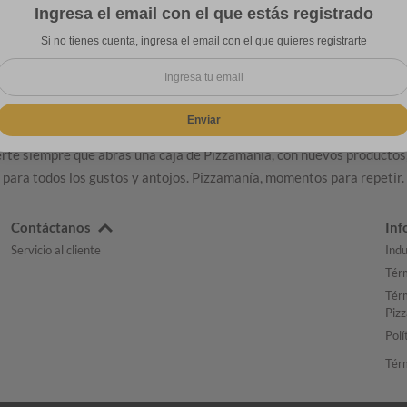
Ingresa el email con el que estás registrado
Si no tienes cuenta, ingresa el email con el que quieres registrarte
DELICIOSA PIZZA EN CALI
Enviar
LA MEJOR PIZZERIA EN CALI: PIZZAMANIA
e siempre que abras una caja de Pizzamania, con nuevos productos,
para todos los gustos y antojos. Pizzamanía, momentos para repetir.
Contáctanos
Inf
Servicio al cliente
Indu
Térm
Térm
Piz
Polí
Tér