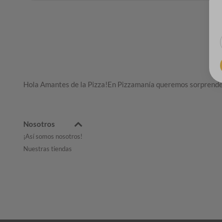
Hola Amantes de la Pizza!En Pizzamanía queremos sorprendert
Nosotros
¡Así somos nosotros!
Nuestras tiendas