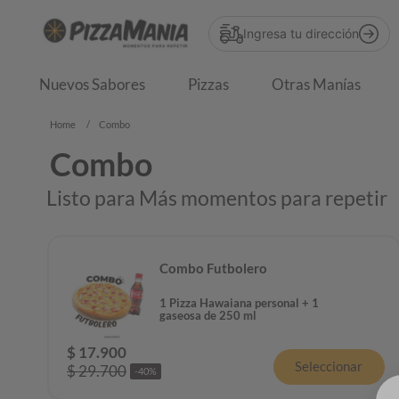
Ingresa tu dirección
Nuevos Sabores
Pizzas
Otras Manías
Combo
Combo
Listo para Más momentos para repetir
Combo Futbolero
1 Pizza Hawaiana personal + 1
gaseosa de 250 ml
$
17
.
900
Seleccionar
$
29
.
700
-
40
%